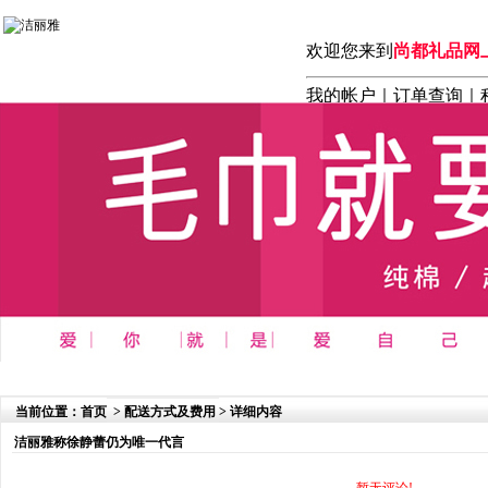
欢迎您来到
尚都礼品网
我的帐户
｜
订单查询
｜
首页
┆
商务 办公 礼品系列
┆
洁丽雅毛巾系列
┆
洁丽雅内衣
当前位置：
首页
>
配送方式及费用
> 详细内容
洁丽雅称徐静蕾仍为唯一代言