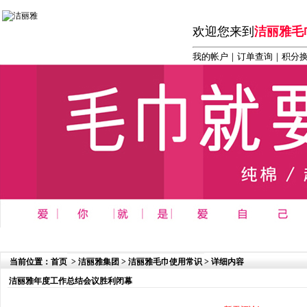
欢迎您来到
洁丽雅毛
我的帐户
｜
订单查询
｜积分
首页
┆
商务 办公 礼品系列
┆
洁丽雅毛巾系列
┆
洁丽雅
当前位置：
首页
>
洁丽雅集团
>
洁丽雅毛巾使用常识
> 详细内容
洁丽雅年度工作总结会议胜利闭幕