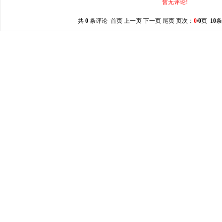
暂无评论!
共
0
条评论 首页 上一页 下一页 尾页 页次：
0
/0
页
10
条