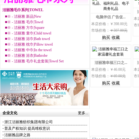
洁丽雅毛巾系列|TOWEL
■※ -
洁丽雅 新品|New
电脑伴侣 广告促...
本
■※ -
洁丽雅 毛巾|Towel
本店价格：￥398.00元
市
■※ -
洁丽雅 方巾|Square
市场价格：
￥597.00元
■※ -
洁丽雅 童巾|Child towel
■※ -
洁丽雅 浴巾|Bath towel
■※ -
洁丽雅 枕巾|Pillow towel
■※ -
洁丽雅 中巾|In the towel
■※ -
洁丽雅 浴衣|Bathrobe
■※ -
洁丽雅 毛巾礼盒套装|Towel Set
洁丽雅幸福三口之...
本店价格：￥46.00元
本
市场价格：
￥69.00元
市
企业文化
更多...
·
浙江洁丽雅纺织集团有限公司
·
普及产权知识 提高维权意识
·
洁丽雅品牌之路