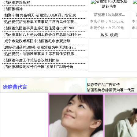
·
洁丽雅辉煌历程
·
洁丽雅精神
洁丽雅 16s无捻双...
·
相聚今朝 共赢明天-洁丽雅2008新品订货纪实
本店价格：￥15.65元
本
·
热烈祝贺洁丽雅集团董事局主席石昌佳荣获...
市场价格：
￥23.00元
市
·
洁丽雅集团董事局主席石昌佳受邀出席“200...
·
洁丽雅集团八月份营销工作会议在总部顺利召开
·
咸宁市党政考察团来洁丽雅毛巾参观指导
·
2009亚洲品牌500强-洁丽雅成为中国纺织行...
·
热烈祝贺：洁丽雅董事局主席石昌佳荣获第...
·
洁丽雅年度工作总结会议胜利闭幕
·
洁丽雅积极响应号召全国“质量月”吹响号角
徐静蕾产品广告宣传
徐静蕾代言
洁丽雅称徐静蕾仍为唯一代言