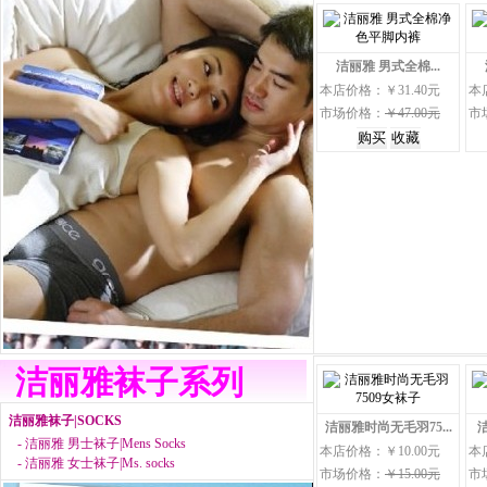
洁丽雅 男式全棉...
本店价格：￥31.40元
本
市场价格：
￥47.00元
市
洁丽雅袜子系列
洁丽雅袜子|SOCKS
洁丽雅时尚无毛羽75...
-
洁丽雅 男士袜子|Mens Socks
本店价格：￥10.00元
本
-
洁丽雅 女士袜子|Ms. socks
市场价格：
￥15.00元
市