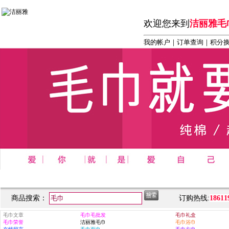
欢迎您来到
洁丽雅毛
我的帐户
｜
订单查询
｜积分
首页
┆
商务 办公 礼品系列
┆
洁丽雅毛巾系列
┆
洁丽雅
商品搜索：
订购热线:
18611
毛巾文章
毛巾毛批发
毛巾礼盒
毛巾荣誉
洁丽雅毛巾
毛巾浴巾