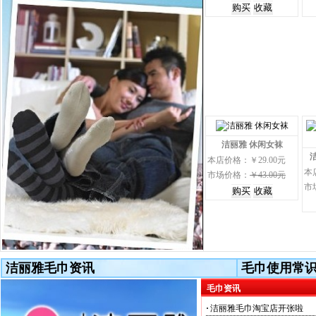
洁丽雅 休闲女袜
本店价格：￥29.00元
本
市场价格：
￥43.00元
市
洁丽雅毛巾资讯
毛巾使用常
毛巾资讯
·
洁丽雅毛巾淘宝店开张啦