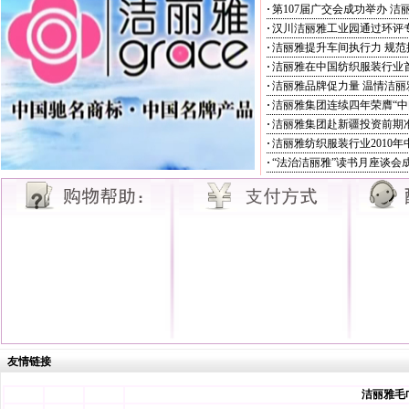
·
第107届广交会成功举办 洁丽雅
·
汉川洁丽雅工业园通过环评
·
洁丽雅提升车间执行力 规范操.
·
洁丽雅在中国纺织服装行业首批
·
洁丽雅品牌促力量 温情洁丽
·
洁丽雅集团连续四年荣膺“中国5
·
洁丽雅集团赴新疆投资前期准备
·
洁丽雅纺织服装行业2010年中期
·
“法治洁丽雅”读书月座谈会成.
友情链接
洁丽雅毛