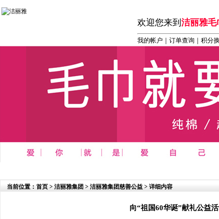
欢迎您来到
洁丽雅毛
我的帐户
｜
订单查询
｜积分
首页
┆
商务 办公 礼品系列
┆
洁丽雅毛巾系列
┆
洁丽雅
当前位置：
首页
>
洁丽雅集团
>
洁丽雅集团慈善公益
> 详细内容
向“祖国60华诞”献礼公益