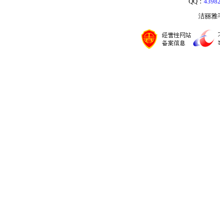
QQ：
4398
洁丽雅