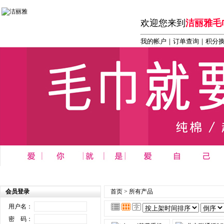
欢迎您来到
洁丽雅毛
我的帐户
｜
订单查询
｜积分
首页
┆
商务 办公 礼品系列
┆
洁丽雅毛巾系列
┆
洁丽雅
会员登录
首页
>
所有产品
用户名：
密 码：