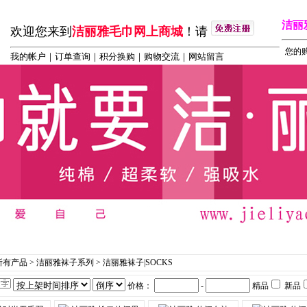
洁丽
欢迎您来到
洁丽雅毛巾网上商城
！请
您的购
我的帐户
｜
订单查询
｜积分换购｜购物交流｜
网站留言
丽雅毛巾系列
┆
洁丽雅内衣系列
┆
洁丽雅袜子系列
┆
毛
所有产品
>
洁丽雅袜子系列
>
洁丽雅袜子|SOCKS
价格：
-
精品
新品