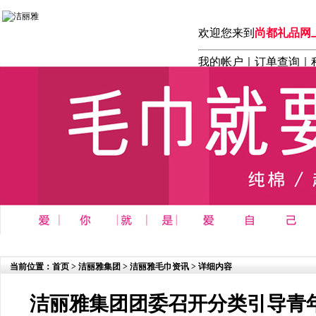
欢迎您来到
尚都礼品网
我的帐户
｜
订单查询
｜
首页
┆
商务 办公 礼品系列
┆
洁丽雅毛巾系列
┆
洁丽雅内衣
当前位置：
首页
>
洁丽雅集团
>
洁丽雅毛巾资讯
> 详细内容
洁丽雅集团团委召开分类引导青