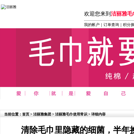
欢迎您来到
洁丽雅毛
我的帐户
｜
订单查询
｜积分
首页
┆
商务 办公 礼品系列
┆
洁丽雅毛巾系列
┆
洁丽雅
当前位置：
首页
>
洁丽雅集团
>
洁丽雅毛巾使用常识
> 详细内容
清除毛巾里隐藏的细菌，半年