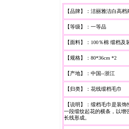
【品牌】：
洁丽雅洁白高档
【等级】：一等品
【面料】：100％棉 缎档
【规格】：80*36cm *2
【产地】：中国--浙江
【归类】：花线缎档毛巾
【说明】：缎档毛巾是装饰
一段缎纹起花的横条，以增
长线形成。