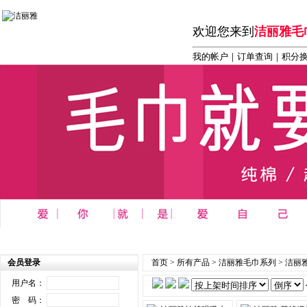
欢迎您来到
洁丽雅毛
我的帐户
｜
订单查询
｜积分
首页
┆
商务 办公 礼品系列
┆
洁丽雅毛巾系列
┆
洁丽雅
会员登录
首页
>
所有产品
>
洁丽雅毛巾系列
>
洁丽雅
用户名：
密 码：