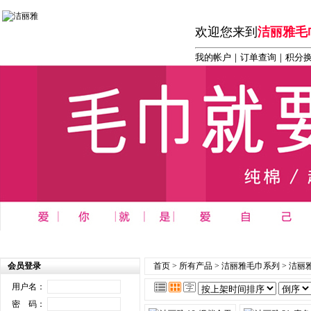
欢迎您来到
洁丽雅毛
我的帐户
｜
订单查询
｜积分
首页
┆
商务 办公 礼品系列
┆
洁丽雅毛巾系列
┆
洁丽雅
会员登录
首页
>
所有产品
>
洁丽雅毛巾系列
>
洁丽雅
用户名：
密 码：